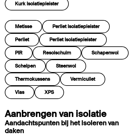
Kurk Isolatiepleister
Metisse
Perliet Isolatiepleister
Perliet
Perliet Isolatiepleister
PIR
Resolschuim
Schapenwol
Schelpen
Steenwol
Thermokussens
Vermiculiet
Vlas
XPS
Aanbrengen van isolatie
Aandachtspunten bij het isoleren van
daken