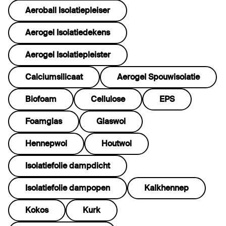
Aeroball Isolatiepleiser
Aerogel Isolatiedekens
Aerogel Isolatiepleister
Calciumsilicaat
Aerogel Spouwisolatie
Biofoam
Cellulose
EPS
Foamglas
Glaswol
Hennepwol
Houtwol
Isolatiefolie dampdicht
Isolatiefolie dampopen
Kalkhennep
Kokos
Kurk